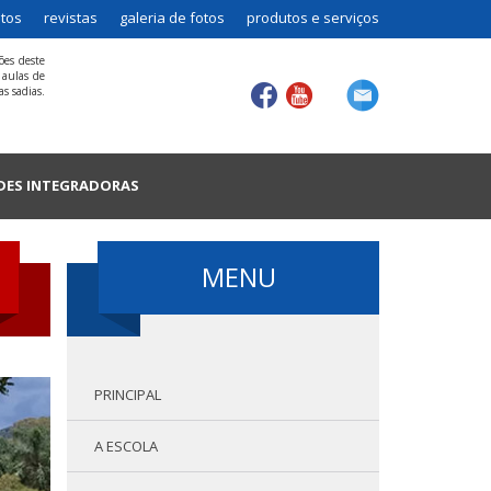
tos
revistas
galeria de fotos
produtos e serviços
ões deste
 aulas de
s sadias.
DES INTEGRADORAS
MENU
PRINCIPAL
A ESCOLA