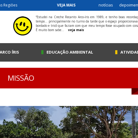
notícias
depoimen
as Regiões
VEJA MAIS
“Estudei na Creche Recanto Arco-íris em 1989, e tenho boas recordaç
tempo... principalmente no turno da tarde que o espaço proporcionava
bordado e tricô que faziam com que meu tempo fosse ocupado com coisa
É muito bom sabe...
veja mais
ARCO ÍRIS
EDUCAÇÃO AMBIENTAL
ATIVIDA
MISSÃO