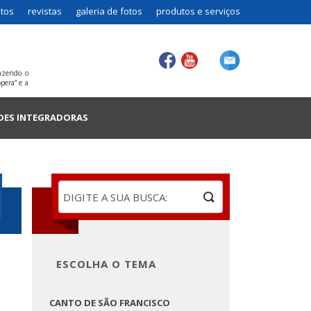
tos
revistas
galeria de fotos
produtos e serviços
fazendo o
pera” e a
DES INTEGRADORAS
ESCOLHA O TEMA
CANTO DE SÃO FRANCISCO