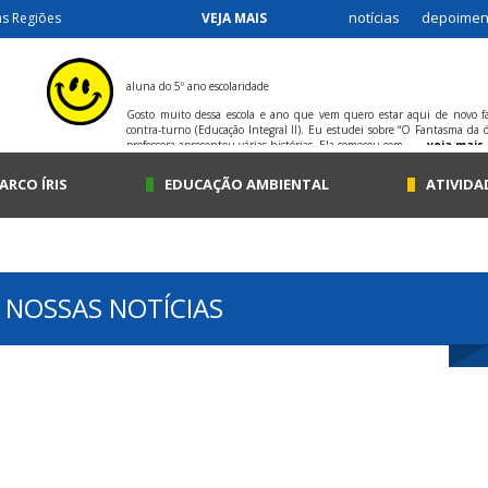
notícias
depoimen
as Regiões
VEJA MAIS
aluna do 5º ano escolaridade
Gosto muito dessa escola e ano que vem quero estar aqui de novo 
contra-turno (Educação Integral II). Eu estudei sobre “O Fantasma da ó
professora apresentou várias histórias. Ela começou com...
veja mais
ARCO ÍRIS
EDUCAÇÃO AMBIENTAL
ATIVIDA
 NOSSAS NOTÍCIAS